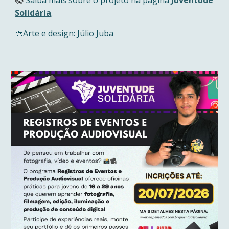
Saiba mais sobre o projeto na
página
Juventude
📚
Solidária
.
🎨Arte e design: Júlio Juba