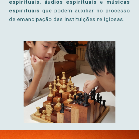
esp
irituais
,
áudios espirituais
e
mú
sicas
espirituais
que podem auxiliar no processo
de
emancipação das instituições religiosas.