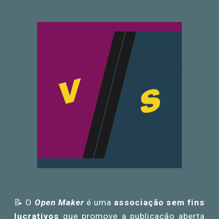
📝 O
Open Maker
é
uma
asso
cia
ção sem fins
lucrativos
que promove a publicação aberta