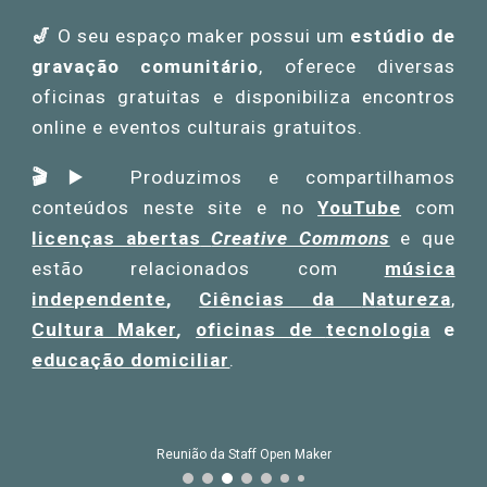
🎷
O seu espaço maker possui um
estúdio de
gravação comunitário
,
oferece diversas
oficinas gratuitas e disponibiliza encontros
online e eventos culturais
gratuitos
.
🎬
▶️
Produzimos e compartilhamos
conteúdos n
este site e no
YouTube
com
licenças abertas
Creative Commons
e que
estão
relacionados com
música
independente
,
Ciê
ncias da
N
atureza
,
Cultura Maker
,
oficinas de
tecnologia
e
educação domiciliar
.
Reunião com videoconferência