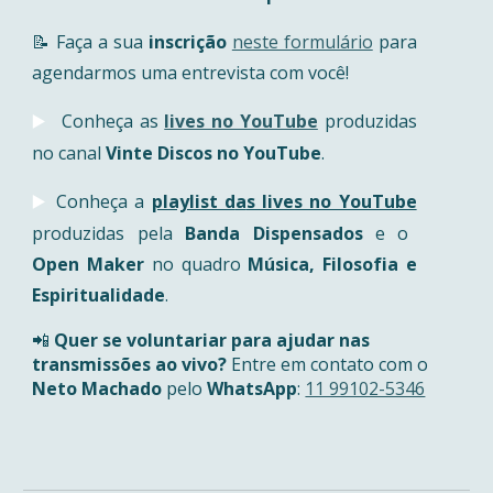
📝 Faça a sua
inscrição
neste formulário
para
agendarmos uma entrevista com você!
Conheça as
lives
no YouTube
produzidas
▶️
no canal
Vinte Dis
cos no YouTube
.
Conheça a
playlist d
a
s lives no YouTube
▶️
produ
zidas pela
Banda Dispensados
e o
Open Maker
no quadro
Música, Filosofia e
Espiritualidade
.
📲
Quer se
voluntariar para ajudar nas
transmissões ao vivo?
Entre em contato com
o
Neto Machado
pelo
WhatsApp
:
11 99102-5346