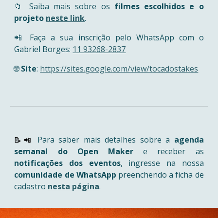
📁
Saiba mais sobre os
filmes escolhidos e o
projeto
neste link
.
📲 Faça a sua inscrição pelo WhatsApp com o
Gabriel Borges:
11 93268-2837
🌐
Site
:
https://sites.google.com/view/tocadostakes
Para saber mais detalhes sobre a
agenda
📝📲
semanal do Open Maker
e receber as
notificações dos eventos
,
ingresse n
a nossa
com
unidade de WhatsApp
preenchendo a ficha de
cadastro
nesta página
.