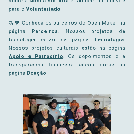
sobre a
Nossa história
e também um convite
para o
Voluntariado
.
🤝🧡
Conheça os parceiros d
o Open Maker na
página
Parceiros
. Nossos projetos de
tecnologia estão na página
Tecnologia
.
Nossos projetos culturais estão na página
Apoio e Patrocínio
. Os
depoimento
s e a
transparência financeira encontram-se na
página
Doação
.