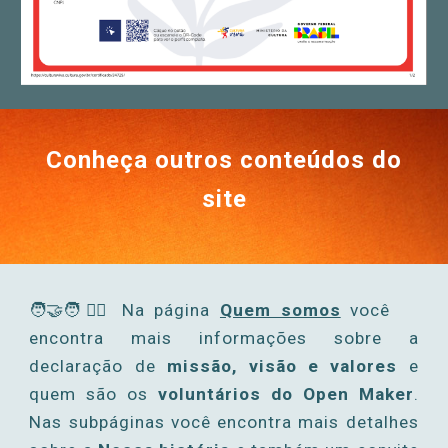
Conheça outros conteúdos do
site
🧑‍🤝‍🧑🙋‍♂️
Na página
Quem somos
você
encontra mais informações sobre a
declaração de
missão, visão e valores
e
quem são os
voluntários
d
o Open Maker
.
Nas subpáginas você encontra mais detalhes