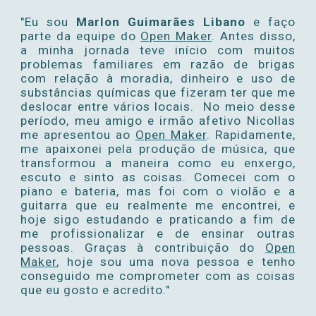
"
Eu sou
Marlon Guimarães Libano
e faço
parte da equipe do
Open Maker
. Antes disso,
a minha jornada teve início
com
muit
o
s
problemas familiares em razão de brigas
com relação à
moradia, dinheiro e uso de
substâncias
químicas
que
fizeram ter que
me
deslocar entre vários locais. No meio desse
período, meu amigo e irmão afetivo Nicollas
me apresentou ao
Open Maker
. Rapidamente,
me apaixonei pela produção de música, que
transformou a maneira como eu enxergo,
escuto e sinto as coisas. Comecei com o
piano e bateria, mas foi com o violão e a
guitarra que eu realmente me encontrei, e
hoje sigo estudando e praticando a fim de
me profissionalizar e de ensinar outras
pessoas. Graças à contribuição do
Open
Maker
, hoje sou uma nova pessoa e tenho
conseguido me compromet
er com as coisas
que eu gosto e acredito
."