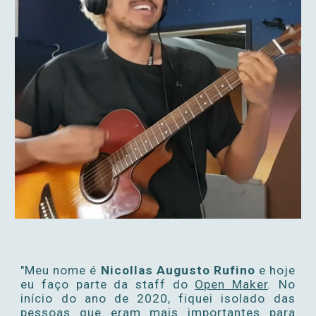
"Meu nome é
Nicollas Augusto Rufino
e hoje
eu faço parte da staff do
Open Maker
. No
início do ano de 2020,
fiquei isolado das
pessoas que eram mais importantes para