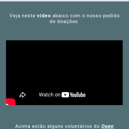
Veja neste
vídeo
abaixo com o nosso pedido
de doações.
Acima estão alguns voluntários do
Open