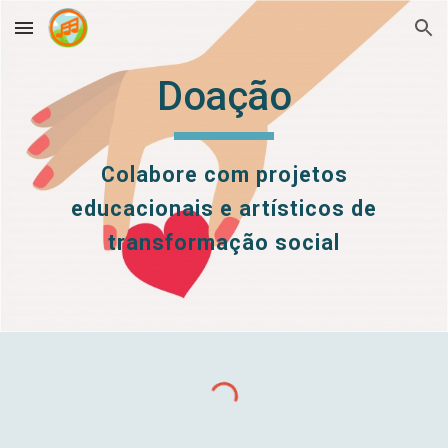
Skip to main content
Skip to navigation
Doação
Colabore com projetos
educacionais e artísticos de
transformação social