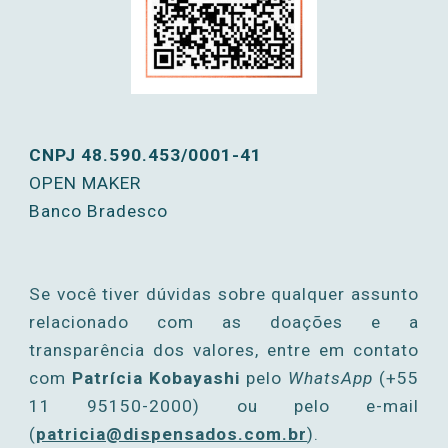
C
NPJ 48.590.453/0001-41
OPEN MAKER
Banco Bradesco
Se você tiver dúvidas sobre qualquer assunto
relacionado com as doações e a
transparência dos valores, entre em contato
com
Patrícia Ko
bayashi
pelo
WhatsApp
(+55
11 95150-2000)
ou
p
elo
e-mail
(
patricia@dispensados.com.br
).