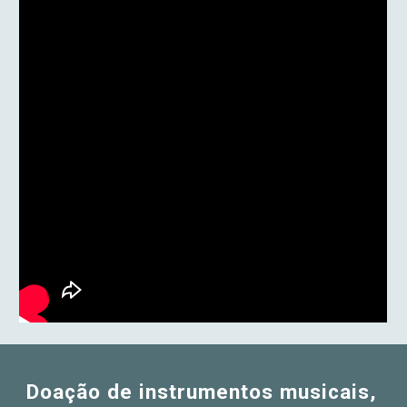
Doação de instrumentos m
u
s
icais,