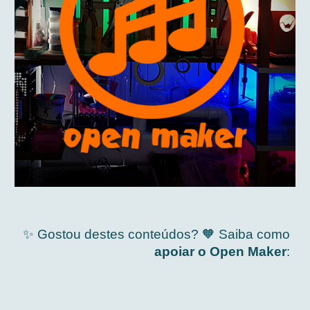
✨ Gostou destes conteúdo
s
? 🧡 S
aiba como
apo
iar
o Open Maker
: